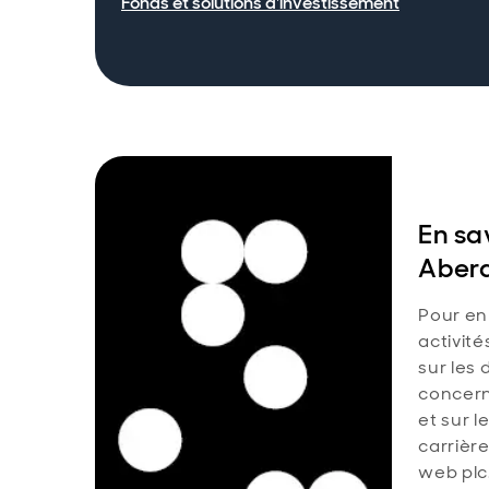
Fonds et solutions d'investissement
En sav
Aber
Pour en 
activité
sur les 
concern
et sur l
carrière
web plc