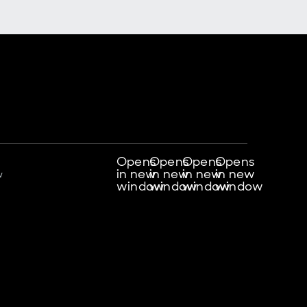
Opens
Opens
Opens
Opens
in new
in new
in new
in new
w
window
window
window
window