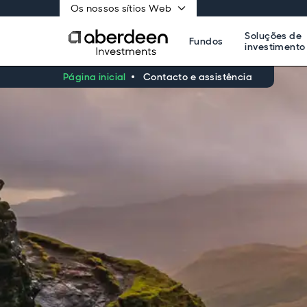
Os nossos sítios Web
Soluções de
Fundos
investimento
Página inicial
Contacto e assistência