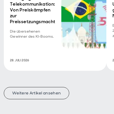
Telekommunikation:
Von Preiskämpfen
zur
Preissetzungsmacht
Die übersehenen
Gewinner des KI-Booms.
V
28. JULI 2026
2
Weitere Artikel ansehen