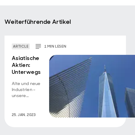
Weiterführende Artikel
ARTICLE
1
MIN
LESEN
Asiatische
Aktien:
Unterwegs
Alte und neue
Industrien –
unsere
Gedanken
nach einer
Reise nach
25. JAN. 2023
Hangzhou in
China, bei der
das