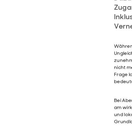
Zugan
Inklu
Vern
Währen
Ungleic
zunehme
nicht me
Frage l
bedeutu
Bei Abe
am wirk
und lok
Grundla