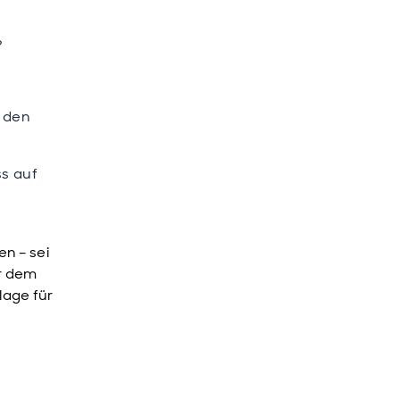
?
 den
ss auf
n – sei
er dem
lage für