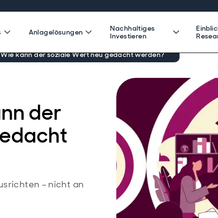
Nachhaltiges
Einbli
s
Anlagelösungen
Investieren
Resea
: Wie kann der soziale Wert neu gedacht werden?
ann der
gedacht
usrichten – nicht an