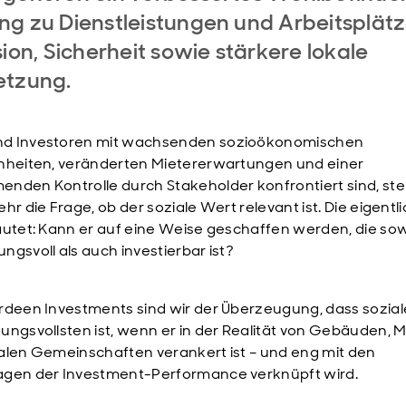
g zu Dienstleistungen und Arbeitsplätz
sion, Sicherheit sowie stärkere lokale
etzung.
d Investoren mit wachsenden sozioökonomischen
hheiten, veränderten Mietererwartungen und einer
nden Kontrolle durch Stakeholder konfrontiert sind, stell
hr die Frage, ob der soziale Wert relevant ist. Die eigentl
autet: Kann er auf eine Weise geschaffen werden, die so
ngsvoll als auch investierbar ist?
rdeen Investments sind wir der Überzeugung, dass sozial
ungsvollsten ist, wenn er in der Realität von Gebäuden, M
alen Gemeinschaften verankert ist – und eng mit den
gen der Investment-Performance verknüpft wird.