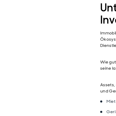
Un
In
Immobili
Ökosyst
Dienstl
Wie gut
seine l
Assets,
und Gem
Miet
Geri