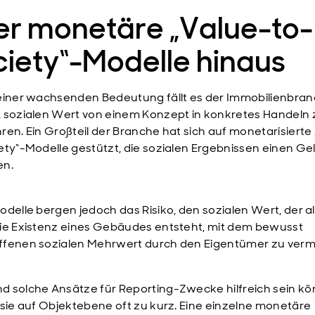
er monetäre „Value-to-
iety“-Modelle hinaus
einer wachsenden Bedeutung fällt es der Immobilienbran
 sozialen Wert von einem Konzept in konkretes Handeln 
ren. Ein Großteil der Branche hat sich auf monetarisierte
ety“-Modelle gestützt, die sozialen Ergebnissen einen Ge
en.
odelle bergen jedoch das Risiko, den sozialen Wert, der al
ie Existenz eines Gebäudes entsteht, mit dem bewusst
fenen sozialen Mehrwert durch den Eigentümer zu verm
 solche Ansätze für Reporting-Zwecke hilfreich sein kö
 sie auf Objektebene oft zu kurz. Eine einzelne monetäre