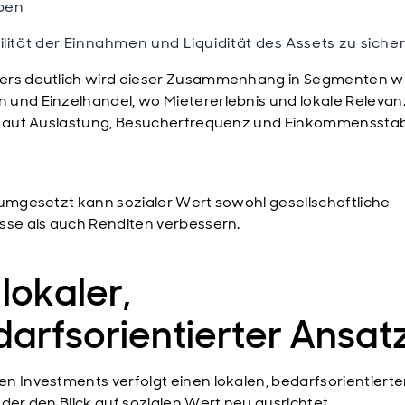
ben
ilität der Einnahmen und Liquidität des Assets zu siche
rs deutlich wird dieser Zusammenhang in Segmenten w
und Einzelhandel, wo Mietererlebnis und lokale Relevanz
s auf Auslastung, Besucherfrequenz und Einkommensstabi
 umgesetzt kann sozialer Wert sowohl gesellschaftliche
sse als auch Renditen verbessern.
 lokaler,
arfsorientierter Ansat
n Investments verfolgt einen lokalen, bedarfsorientiert
 der den Blick auf sozialen Wert neu ausrichtet.