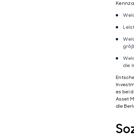
Kennzah
Welc
Leis
Wel
größ
Welc
die 
Entsche
Investm
es bei 
Asset M
die Ber
Soz