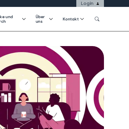
Login
cke und
Über
Kontakt
rch
uns