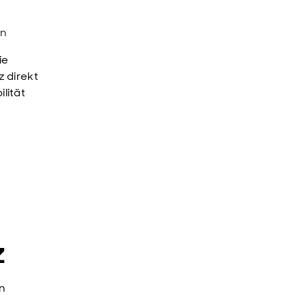
rn
ie
 direkt
lität
z
en