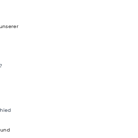
 unserer
?
hied
t und