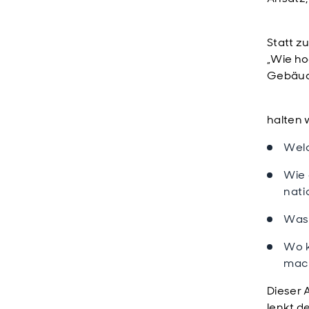
Statt z
„Wie ho
Gebäud
halten 
Welc
Wie 
nat
Was 
Wo 
mac
Dieser 
lenkt d