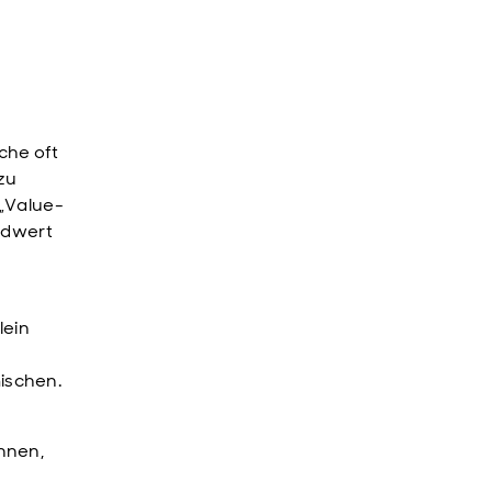
che oft
zu
 „Value-
ldwert
lein
ischen.
nnen,