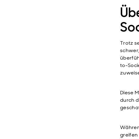
Üb
Soc
Trotz s
schwer,
überfüh
to-Soci
zuweis
Diese M
durch d
geschaf
Während
greifen