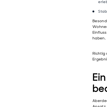
erle
Stab
Besonde
Wohnen 
Einflus
haben.
Richtig
Ergebni
Ein
bed
Aberdee
Ansatz,