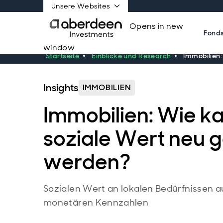
Unsere Websites
Opens in new
Fond
window
Startseite
Einblicke und Research
Immobilien
Insights
IMMOBILIEN
Immobilien: Wie k
soziale Wert neu 
werden?
Sozialen Wert an lokalen Bedürfnissen a
monetären Kennzahlen