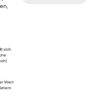
en,
t sich
iche
wohl
er Wert
ietern