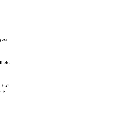
g zu
irekt
rheit
it: