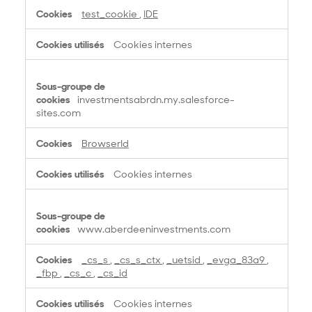
test_cookie
,
IDE
Cookies internes
investmentsabrdn.my.salesforce-
sites.com
BrowserId
Cookies internes
www.aberdeeninvestments.com
_cs_s
,
_cs_s_ctx
,
_uetsid
,
_evga_83a9
,
_fbp
,
_cs_c
,
_cs_id
Cookies internes