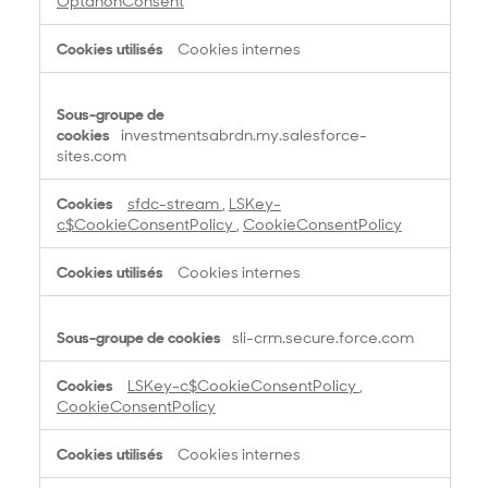
OptanonConsent
i
e
Cookies internes
s
s
t
r
investmentsabrdn.my.salesforce-
i
sites.com
c
t
sfdc-stream
,
LSKey-
e
c$CookieConsentPolicy
,
CookieConsentPolicy
m
e
Cookies internes
n
t
n
sli-crm.secure.force.com
é
c
LSKey-c$CookieConsentPolicy
,
e
CookieConsentPolicy
s
s
Cookies internes
a