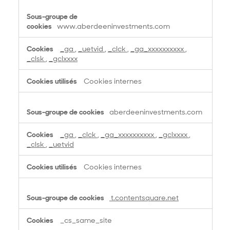
e
p
e
www.aberdeeninvestments.com
r
f
_ga
,
_uetvid
,
_clck
,
_ga_xxxxxxxxxx
,
o
_clsk
,
_gclxxxx
r
m
Cookies internes
a
n
c
aberdeeninvestments.com
e
_ga
,
_clck
,
_ga_xxxxxxxxxx
,
_gclxxxx
,
_clsk
,
_uetvid
Cookies internes
t.contentsquare.net
_cs_same_site