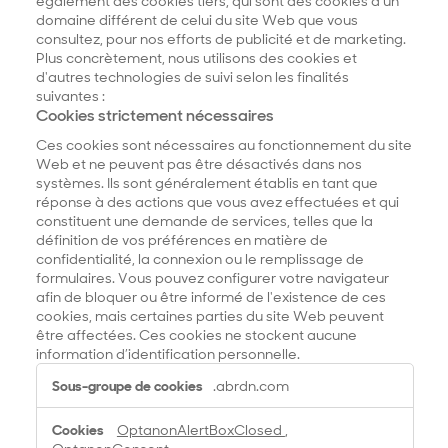
également des cookies tiers, qui sont des cookies d'un
domaine différent de celui du site Web que vous
consultez, pour nos efforts de publicité et de marketing.
Plus concrètement, nous utilisons des cookies et
d'autres technologies de suivi selon les finalités
suivantes :
Cookies strictement nécessaires
Ces cookies sont nécessaires au fonctionnement du site
Web et ne peuvent pas être désactivés dans nos
systèmes. Ils sont généralement établis en tant que
réponse à des actions que vous avez effectuées et qui
constituent une demande de services, telles que la
définition de vos préférences en matière de
confidentialité, la connexion ou le remplissage de
formulaires. Vous pouvez configurer votre navigateur
afin de bloquer ou être informé de l'existence de ces
cookies, mais certaines parties du site Web peuvent
être affectées. Ces cookies ne stockent aucune
information d’identification personnelle.
C
.abrdn.com
o
o
OptanonAlertBoxClosed
,
k