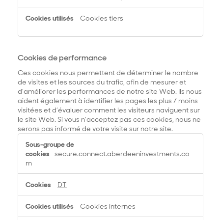
Cookies tiers
Cookies de performance
Ces cookies nous permettent de déterminer le nombre
de visites et les sources du trafic, afin de mesurer et
d’améliorer les performances de notre site Web. Ils nous
aident également à identifier les pages les plus / moins
visitées et d’évaluer comment les visiteurs naviguent sur
le site Web. Si vous n'acceptez pas ces cookies, nous ne
serons pas informé de votre visite sur notre site.
C
o
secure.connect.aberdeeninvestments.co
o
m
k
i
DT
e
s
Cookies internes
d