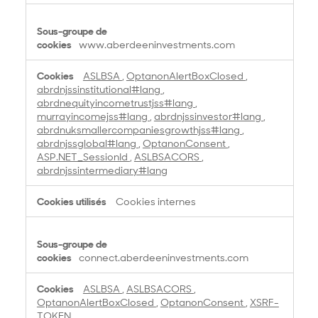
www.aberdeeninvestments.com
ASLBSA
,
OptanonAlertBoxClosed
,
abrdnjssinstitutional#lang
,
abrdnequityincometrustjss#lang
,
murrayincomejss#lang
,
abrdnjssinvestor#lang
,
abrdnuksmallercompaniesgrowthjss#lang
,
abrdnjssglobal#lang
,
OptanonConsent
,
ASP.NET_SessionId
,
ASLBSACORS
,
abrdnjssintermediary#lang
Cookies internes
connect.aberdeeninvestments.com
ASLBSA
,
ASLBSACORS
,
OptanonAlertBoxClosed
,
OptanonConsent
,
XSRF-
TOKEN