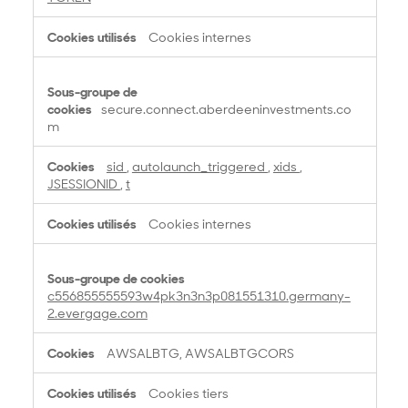
Cookies internes
secure.connect.aberdeeninvestments.co
m
sid
,
autolaunch_triggered
,
xids
,
JSESSIONID
,
t
Cookies internes
c556855555593w4pk3n3n3p081551310.germany-
2.evergage.com
AWSALBTG, AWSALBTGCORS
Cookies tiers