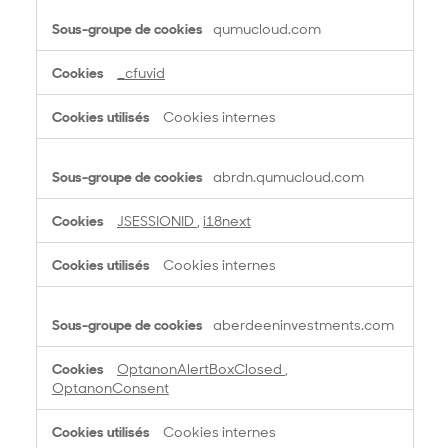
i
r
qumucloud.com
e
s
_cfuvid
Cookies internes
abrdn.qumucloud.com
JSESSIONID
,
i18next
Cookies internes
aberdeeninvestments.com
OptanonAlertBoxClosed
,
OptanonConsent
Cookies internes