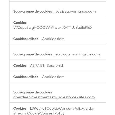
vds.issgovernance.com
V7Zdpz3wgHCQQVAVtwuxtXvTTvUYudIcKI6X
Cookies tiers
eultrcqa.morningstar.com
ASP.NET_SessionId
Cookies tiers
aberdeeninvestments.my.salesforce-sites.com
LSKey-c$CookieConsentPolicy, sfdc-
stream, CookieConsentPolicy