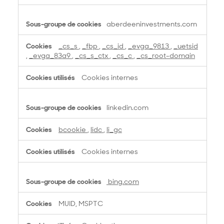
aberdeeninvestments.com
_cs_s
,
_fbp
,
_cs_id
,
_evga_9813
,
_uetsid
,
_evga_83a9
,
_cs_s_ctx
,
_cs_c
,
_cs_root-domain
Cookies internes
linkedin.com
bcookie
,
lidc
,
li_gc
Cookies internes
bing.com
MUID, MSPTC