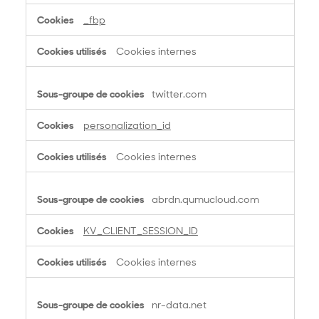
o
_fbp
k
i
Cookies internes
e
s
p
twitter.com
o
u
personalization_id
r
u
Cookies internes
n
e
p
abrdn.qumucloud.com
u
b
KV_CLIENT_SESSION_ID
l
i
Cookies internes
c
i
t
nr-data.net
é