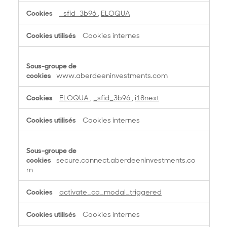
f
_sfid_3b96
,
ELOQUA
o
n
Cookies internes
c
t
i
o
www.aberdeeninvestments.com
n
n
ELOQUA
,
_sfid_3b96
,
i18next
a
l
Cookies internes
i
t
é
secure.connect.aberdeeninvestments.co
m
activate_ca_modal_triggered
Cookies internes