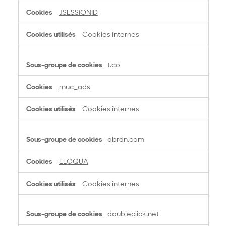
c
JSESSIONID
i
b
Cookies internes
l
é
e
t.co
muc_ads
Cookies internes
abrdn.com
ELOQUA
Cookies internes
doubleclick.net