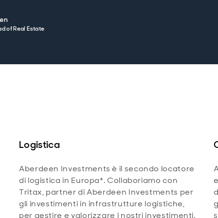
een
d of Real Estate
Logistica
Aberdeen Investments è il secondo locatore
n
di logistica in Europa*. Collaboriamo con
e
Tritax, partner di Aberdeen Investments per
d
gli investimenti in infrastrutture logistiche,
g
per gestire e valorizzare i nostri investimenti.
s