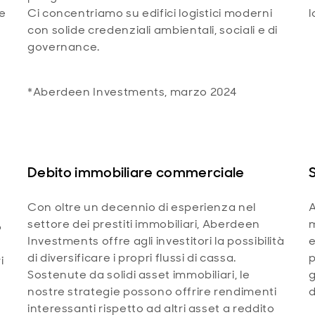
 e
Ci concentriamo su edifici logistici moderni
l
con solide credenziali ambientali, sociali e di
governance.
*Aberdeen Investments, marzo 2024
Debito immobiliare commerciale
Con oltre un decennio di esperienza nel
A
settore dei prestiti immobiliari, Aberdeen
m
o
Investments offre agli investitori la possibilità
e
di diversificare i propri flussi di cassa.
p
i
Sostenute da solidi asset immobiliari, le
g
nostre strategie possono offrire rendimenti
d
interessanti rispetto ad altri asset a reddito