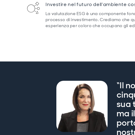
Investire nel futuro dell'ambiente co
La valutazione ESG è una componente fon
processo di investimento. Crediamo che qu
esperienza per coloro che occupano gli edi
“Il n
cinq
sua 
ma i
porta
nostr