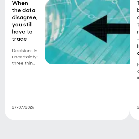
When
the data
disagree,
you still
have to
trade
Decisions in
uncertainty:
three things
I live by as
a
a bond
manager
27/07/2026