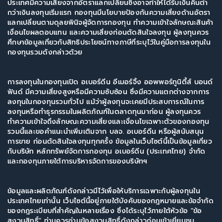
ประเทศมีความเสี่ยงจากอัตราแลกเปลี่ยนซึ่งอาจทำให้ได้รับเงินคืนต่ำ
กว่าเงินลงทุนเริ่มแรก กองทุนมีนโยบายป้องกันความเสี่ยงด้านอัตรา
แลกเปลี่ยนตามดุลยพินิจผู้จัดการกองทุน ทำความเข้าใจลักษณะสินค้า
เงื่อนไขผลตอบแทน และความเสี่ยงก่อนตัดสินใจลงทุน ผู้ลงทุนควร
ศึกษาข้อมูลเกี่ยวกับสิทธิประโยชน์ทางภาษีที่ระบุไว้ในคู่มือการลงทุนใน
กองทุนรวมดังกล่าวด้วย
การลงทุนในกองทุนเปิด อเบอร์ดีน อีเมอร์จิ้ง ออพพอร์ทูนิตี้ส์ บอนด์
ฟันด์ มีความเสี่ยงสูงหรือมีความซับซ้อน ซึ่งมีความแตกต่างจากการ
ลงทุนในกองทุนรวมทั่วไป แม้ว่าผู้ลงทุนจะเคยมีประสบการณ์ในการ
ลงทุนหรือทำธุรกรรมในผลิตภัณฑ์ในตลาดทุนมาก่อน ผู้ลงทุนควร
ทำความเข้าใจถึงลักษณะความเสี่ยงและเงื่อนไขเฉพาะตัวของกองทุน
รวมนี้และขอคำแนะนำเพิ่มเติมจาก บลจ. อเบอร์ดีน หรือผู้สนับสนุน
การขาย ก่อนตัดสินใจลงทุนทุกครั้ง ข้อมูลในเว็บไซต์นี้เป็นข้อมูลเกี่ยว
กับบริษัท หลักทรัพย์จัดการกองทุน อเบอร์ดีน (ประเทศไทย) จำกัด
ข้อมูลและผลิตภัณฑ์ดังกล่าวมีไว้เพื่อให้บริการเฉพาะกับผู้ลงทุนใน
ประเทศไทยเท่านั้น เว็บไซต์นี้อยู่ภายใต้บังคับของกฎหมายและข้อจำกัด
ของกฎระเบียบที่สำคัญในหลายเรื่อง ซึ่งได้ระบุไว้ภายใต้หัวข้อ "ข้อ
สงวนสิทธิ์" ท่านควรอ่านข้อสงวนสิทธิ์ดังกล่าวก่อนเข้าเยี่ยมชม