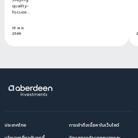
quality-
focused
through
the
15 พ.ค.
noise -
2569
and
what
could
change
next
ประเทศไทย
การเข้าถึงเนื้อหาในเว็บไซต์
นโยบายเกี่ยวกับคุกกี้
ข้อมูลทางด้านกฎหมายและ