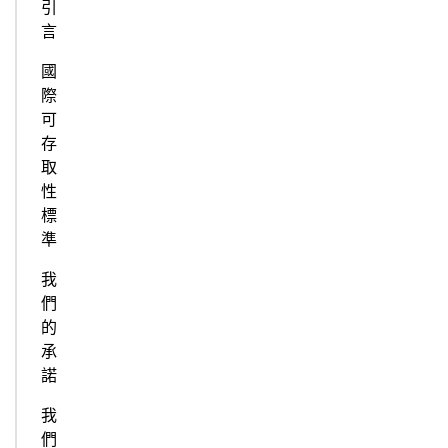
引
言
國
際
可
存
取
性
標
準
我
們
的
承
諾
我
們