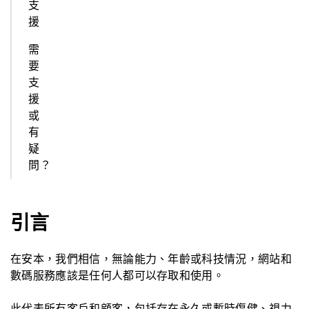
支
援
需
要
支
援
或
有
疑
問？
引言
在安本，我們相信，無論能力、年齡或科技情況，網站和
數碼服務應該是任何人都可以存取和使用。
此代表所有客戶和顧客，包括存在永久或暫時傷健、視力