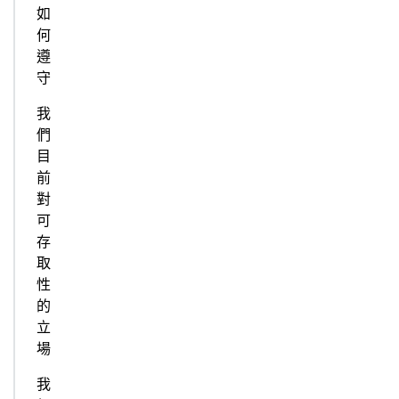
如
何
遵
守
我
們
目
前
對
可
存
取
性
的
立
場
我