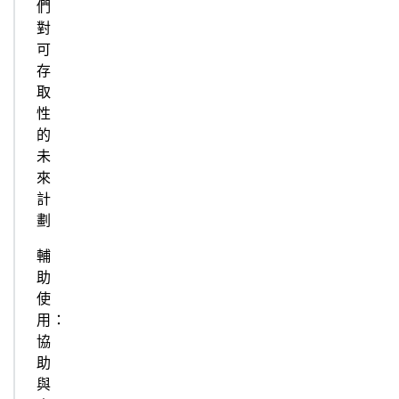
們
對
可
存
取
性
的
未
來
計
劃
輔
助
使
用：
協
助
與