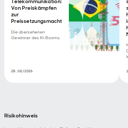
Telekommunikation:
Von Preiskämpfen
zur
Preissetzungsmacht
Die übersehenen
Gewinner des KI-Booms.
28. JULI 2026
1
Risikohinweis