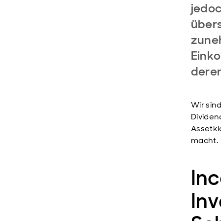
jedoc
übers
zune
Einko
deren
Wir sin
Dividen
Assetkl
macht.
In
Inv