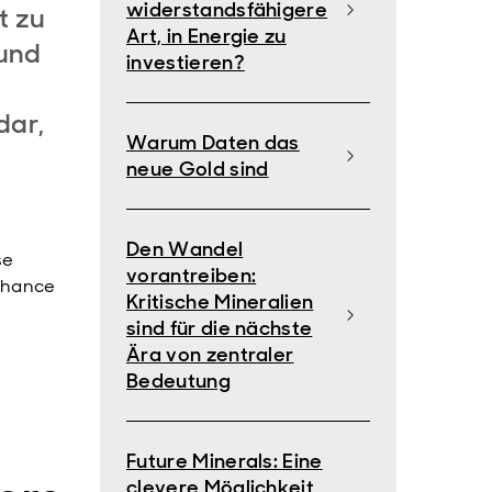
widerstandsfähigere
t zu
Art, in Energie zu
 und
investieren?
dar,
Warum Daten das
neue Gold sind
Den Wandel
se
vorantreiben:
echance
Kritische Mineralien
sind für die nächste
Ära von zentraler
Bedeutung
Future Minerals: Eine
clevere Möglichkeit,