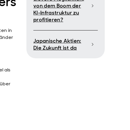
ers
von dem Boom der
KI-Infrastruktur zu
profitieren?
ten in
länder
Japanische Aktien:
Die Zukunft ist da
l als
 über