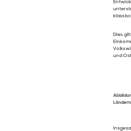
Entwic
unterst
klassis
Dies gi
Einkomm
Volkswi
und Ost
Abbildu
Länder
Insgesa