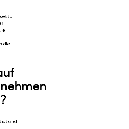
sektor
er
Die
h die
auf
ernehmen
t?
 ist und