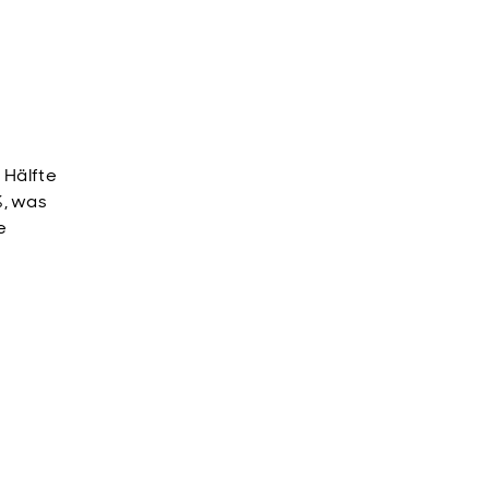
 Hälfte
%, was
e