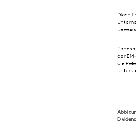
Diese E
Unterne
Bewusst
Ebenso 
der EM-
die Rel
unterst
Abbildu
Dividen