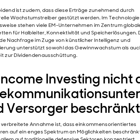
idend ist zudem, dass diese Erträge zunehmend durch
relle Wachstumstreiber gestützt werden. Im Technologie
lsweise stehen viele EM-Unternehmen im Zentrum global
etten für Halbleiter, Konnektivität und Speicherlösungen. 
de Nachfrage im Zuge von künstlicher Intelligenz und
isierung unterstützt sowohl das Gewinnwachstum als auc
it zur Dividendenausschüttung.
 Income Investing nicht 
lekommunikationsunt
d Versorger beschränk
t verbreitete Annahme ist, dass einkommensorientiertes
eren auf ein enges Spektrum an Möglichkeiten beschränkt
r allem auf traditionelle defensive Sektoren konzentriert.