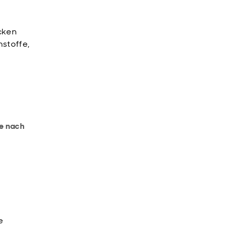
ecken
hstoffe,
te nach
e