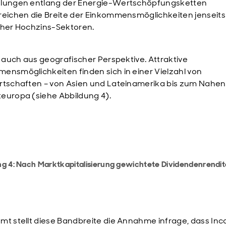
klungen entlang der Energie-Wertschöpfungsketten
reichen die Breite der Einkommensmöglichkeiten jenseits
cher Hochzins-Sektoren.
lt auch aus geografischer Perspektive. Attraktive
ensmöglichkeiten finden sich in einer Vielzahl von
rtschaften – von Asien und Lateinamerika bis zum Nahe
europa (siehe Abbildung 4).
ng 4: Nach Marktkapitalisierung gewichtete Dividendenrendi
n
mt stellt diese Bandbreite die Annahme infrage, dass In