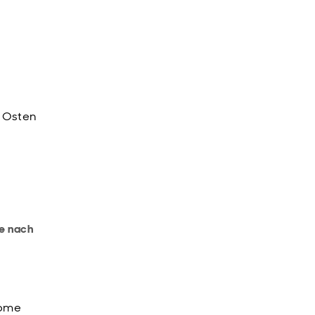
n Osten
te nach
come