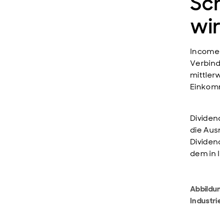
Sc
wir
Income-
Verbind
mittler
Einkomm
Dividen
die Aus
Dividen
dem in 
Abbildun
Industri