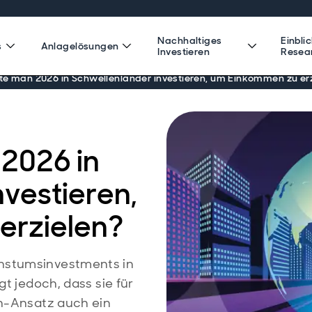
Nachhaltiges
Einbli
s
Anlagelösungen
Investieren
Resea
e man 2026 in Schwellenländer investieren, um Einkommen zu er
2026 in
vestieren,
erzielen?
hstumsinvestments in
t jedoch, dass sie für
rn-Ansatz auch ein