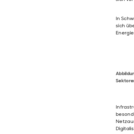
In Schw
sich üb
Energie
Abbildu
Sektore
Infrast
besonde
Netzaus
Digital