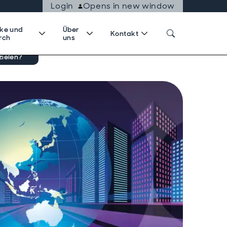
Login
Opens in new window
cke und
Über
Kontakt
rch
uns
zielen?