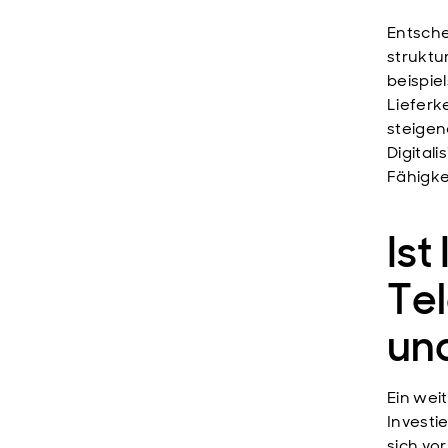
Entsche
struktu
beispie
Lieferk
steigen
Digital
Fähigke
Ist
Te
un
Ein wei
Investi
sich vo