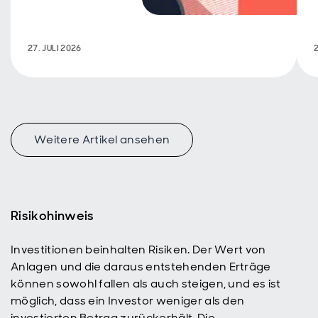
Verhaltensmuster –
geprägt von
Volatilität,
27. JULI 2026
Marktkonzentration
und wechselnden
Stilpräferenzen.
Dennoch gibt es
Anzeichen dafür,
dass sich das
Umfeld allmählich
Weitere Artikel ansehen
verändert.
Risikohinweis
Investitionen beinhalten Risiken. Der Wert von
Anlagen und die daraus entstehenden Erträge
können sowohl fallen als auch steigen, und es ist
möglich, dass ein Investor weniger als den
investierten Betrag zurückerhält. Die