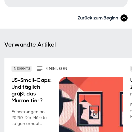
Zurück zum Beginn
Verwandte Artikel
INSIGHTS
4
MIN
LESEN
US-Small-Caps:
Und täglich
grüßt das
Murmeltier?
Erinnerungen an
2025? Die Märkte
zeigen erneut
vertraute