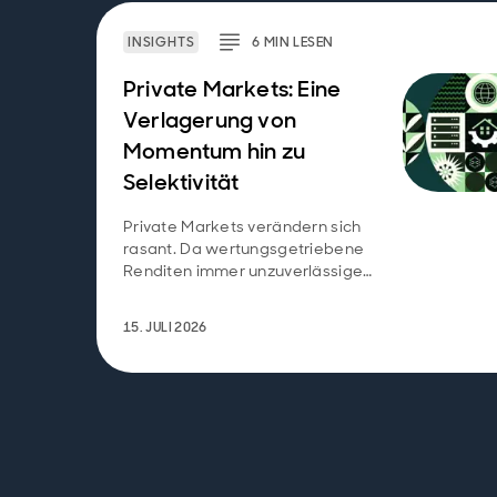
INSIGHTS
6
MIN
LESEN
Private Markets: Eine
Verlagerung von
Momentum hin zu
Selektivität
Private Markets verändern sich
rasant. Da wertungsgetriebene
Renditen immer unzuverlässiger
werden, stellt sich die Frage:
Woher kommen die Renditen
15. JULI 2026
nun?