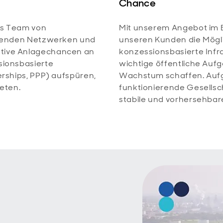
Chance
es Team von
Mit unserem Angebot im B
assenden Netzwerken und
unseren Kunden die Möglic
ktive Anlagechancen an
konzessionsbasierte Infra
sionsbasierte
wichtige öffentliche Aufg
erships, PPP) aufspüren,
Wachstum schaffen. Aufg
ieten.
funktionierende Gesellsc
stabile und vorhersehbare