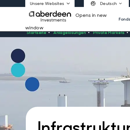
Unsere Websites
Deutsch
Opens in new
Fond
window
Startseite
Anlagelösungen
Private Markets
Infrastruktu