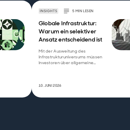
INSIGHTS
5
MIN
LESEN
Globale Infrastruktur:
Warum ein selektiver
Ansatz entscheidend ist
Mit der Ausweitung des
Infrastrukturuniversums müssen
Investoren über allgemeine
Kategorien hinausblicken und
prüfen, ob Vermögenswerte
weiterhin die Eigenschaften
aufweisen, die
10. JUNI 2026
Infrastrukturinvestitionen
attraktiv machen.