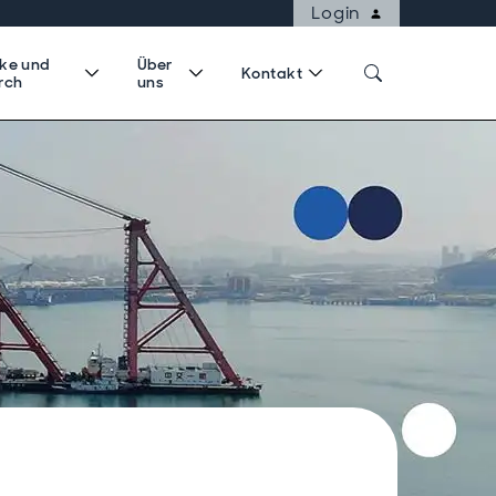
Login
cke und
Über
Kontakt
rch
uns