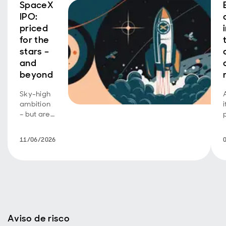
SpaceX
IPO:
priced
for the
stars –
and
beyond
Sky-high
ambition
– but are
investors
footing
11/06/2026
the bill?
Aviso de risco