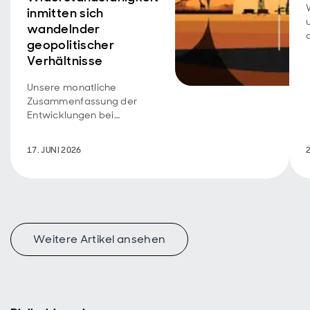
inmitten sich
wandelnder
geopolitischer
Verhältnisse
Unsere monatliche
Zusammenfassung der
Entwicklungen bei
Schwellenländeranleihen
und des Ausblicks.
17. JUNI 2026
2
Weitere Artikel ansehen