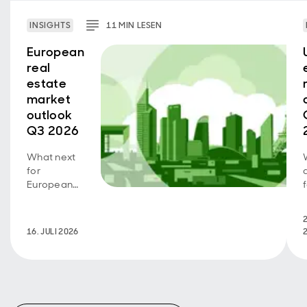
INSIGHTS
11
MIN
LESEN
European
real
estate
market
outlook
Q3 2026
What next
for
European
real
estate?
2
Read more
16. JULI 2026
here.