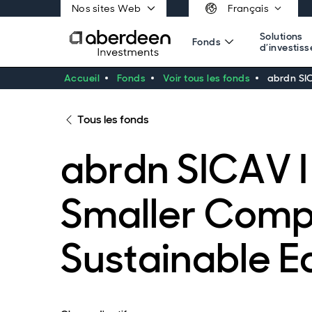
Nos sites Web
Français
Solutions
Fonds
d’investis
Accueil
Fonds
Voir tous les fonds
abrdn SI
Tous les fonds
abrdn SICAV I
Smaller Comp
Sustainable E