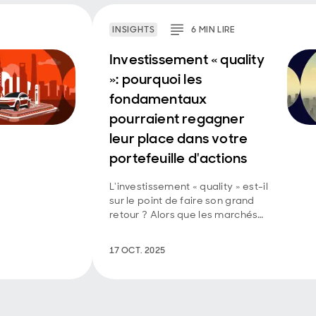
INSIGHTS
6
MIN
LIRE
Investissement « quality
»: pourquoi les
fondamentaux
pourraient regagner
leur place dans votre
portefeuille d'actions
L'investissement « quality » est-il
sur le point de faire son grand
retour ? Alors que les marchés
évoluent et que les
fondamentaux reprennent le
17 OCT. 2025
dessus, nous explorons pourquoi
la résilience et la prévisibilité
pourraient bientôt redevenir les
moteurs des stratégies actions.