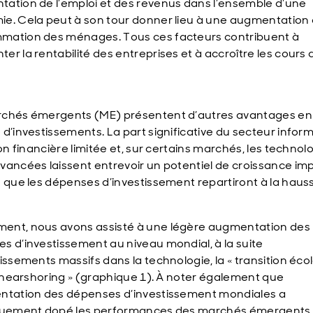
ation de l’emploi et des revenus dans l’ensemble d’une
e. Cela peut à son tour donner lieu à une augmentation 
ation des ménages. Tous ces facteurs contribuent à
er la rentabilité des entreprises et à accroître les cours 
.
chés émergents (ME) présentent d’autres avantages en
 d’investissements. La part significative du secteur inform
ion financière limitée et, sur certains marchés, les technol
vancées laissent entrevoir un potentiel de croissance im
s que les dépenses d’investissement repartiront à la haus
nt, nous avons assisté à une légère augmentation des
s d’investissement au niveau mondial, à la suite
tissements massifs dans la technologie, la « transition éc
 « nearshoring » (graphique 1). À noter également que
ntation des dépenses d’investissement mondiales a
quement dopé les performances des marchés émergents,