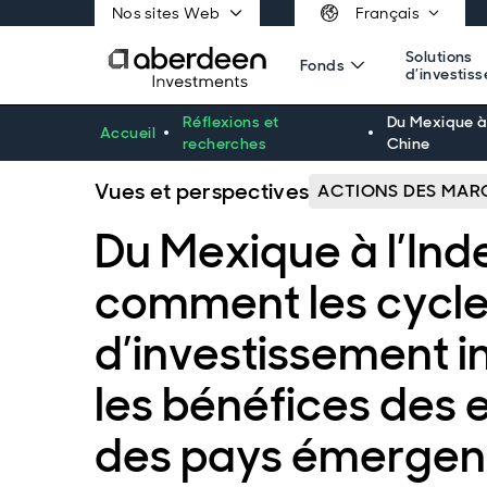
Nos sites Web
Français
Solutions
Fonds
d’investis
Réflexions et
Du Mexique à 
Accueil
recherches
Chine
Vues et perspectives
ACTIONS DES MAR
Du Mexique à l’Inde
comment les cycl
d’investissement i
les bénéfices des 
des pays émergent