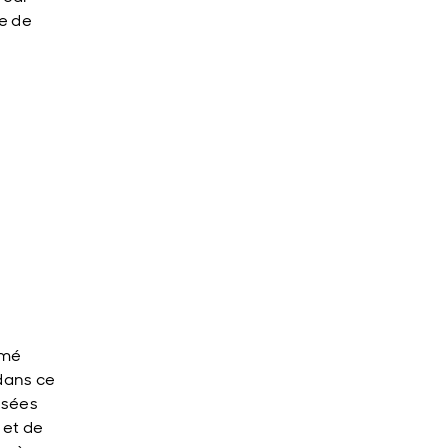
ge de
rmé
 dans ce
lisées
 et de