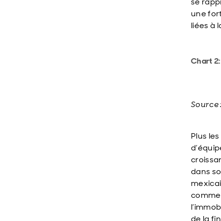
se rapp
une for
liées à
Chart 2:
Source 
Plus le
d’équipe
croissa
dans so
mexicai
commerc
l’immob
de la fi