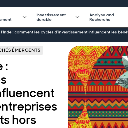
Investissement
Analyse and
sement
durable
Recherche
l’Inde : comment les cycles d’investissement influencent les bén
CHÉS ÉMERGENTS
 :
es
nfluencent
entreprises
s hors