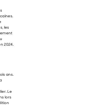
ns
caines.
e
s, les
ivement
du
en 2024.
ois ans.
la
ier. Le
ns lors
lition