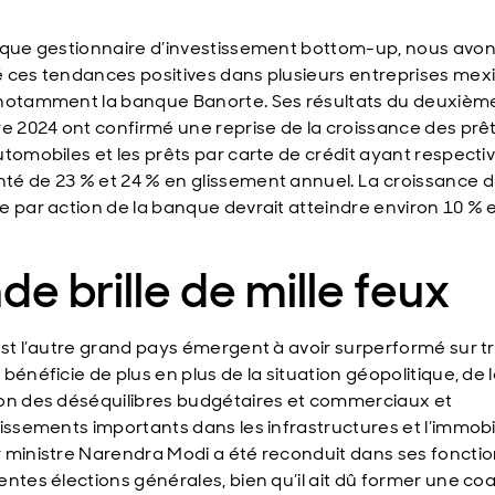
 que gestionnaire d’investissement bottom-up, nous avo
 ces tendances positives dans plusieurs entreprises mexi
notamment la banque Banorte. Ses résultats du deuxièm
re 2024 ont confirmé une reprise de la croissance des prêt
utomobiles et les prêts par carte de crédit ayant respect
é de 23 % et 24 % en glissement annuel. La croissance 
e par action de la banque devrait atteindre environ 10 % 
nde brille de mille feux
est l’autre grand pays émergent à avoir surperformé sur tr
bénéficie de plus en plus de la situation géopolitique, de 
on des déséquilibres budgétaires et commerciaux et
tissements importants dans les infrastructures et l’immobil
 ministre Narendra Modi a été reconduit dans ses fonctio
ntes élections générales, bien qu’il ait dû former une coa