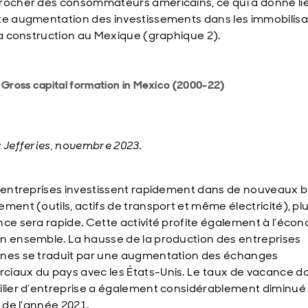
rocher des consommateurs américains, ce qui a donné li
te augmentation des investissements dans les immobilisa
 la construction au Mexique (graphique 2).
 Gross capital formation in Mexico (2000-22)
: Jefferies, novembre 2023.
s entreprises investissent rapidement dans de nouveaux b
ment (outils, actifs de transport et même électricité), plu
nce sera rapide. Cette activité profite également à l’éco
n ensemble. La hausse de la production des entreprises
nes se traduit par une augmentation des échanges
iaux du pays avec les États-Unis. Le taux de vacance d
ilier d’entreprise a également considérablement diminué 
n de l’année 2021.