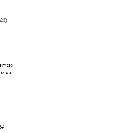
-23)
emploi
ns sur
4.