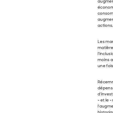
augment
économi
consomm
augment
actions
Les mar
matière
l’inclus
moins a
une foi
Récemme
dépense
d’inves
» et le
l’augme
histori