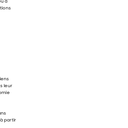
eu à
tions
iens
s leur
nomie
ans
à partir