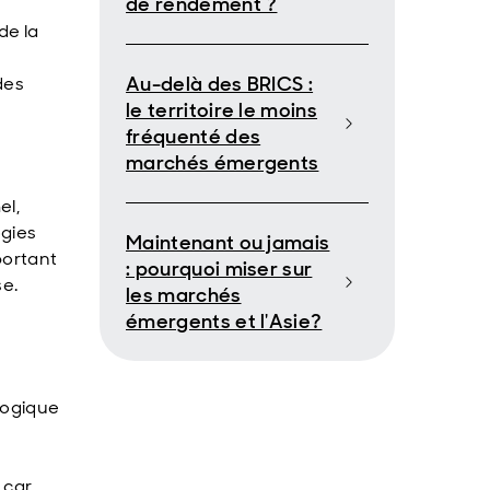
de rendement ?
de la
Au-delà des BRICS :
des
le territoire le moins
fréquenté des
marchés émergents
el,
ogies
Maintenant ou jamais
portant
: pourquoi miser sur
se.
les marchés
émergents et l'Asie?
ologique
 car