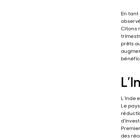
En tant
observé
Citons 
trimest
prêts a
augment
bénéfic
L’I
L’Inde 
Le pays 
réducti
d’inves
Premier
des réce