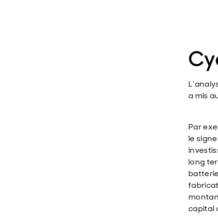
Cyc
L’analy
a mis au
Par exe
le sign
investi
long te
batteri
fabrica
montant
capital