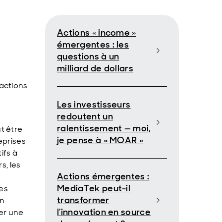
Actions « income »
émergentes : les
questions à un
milliard de dollars
actions
Les investisseurs
redoutent un
ralentissement — moi,
t être
je pense à « MOAR »
eprises
ifs à
s, les
Actions émergentes :
MediaTek peut-il
les
transformer
en
l'innovation en source
ner une