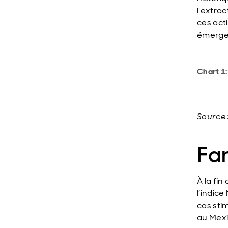
l’extra
ces act
émerge
Chart 1
Source 
Fa
À la fi
l’indic
cas stim
au Mexi