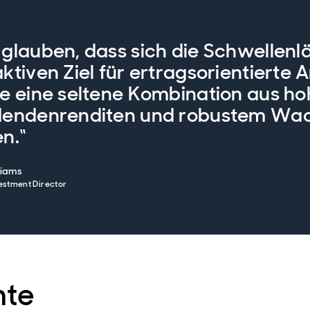
 glauben, dass sich die Schwellen
aktiven Ziel für ertragsorientierte 
ie eine seltene Kombination aus h
dendenrenditen und robustem Wa
en.“
liams
estment Director
nte