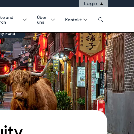
Login
cke und
Über
Kontakt
rch
uns
ty Fund
ity