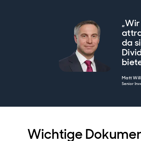
„Wir
attr
da s
Divi
biet
Matt Wil
Senior Inv
Wichtige Dokume