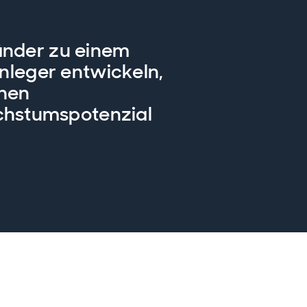
länder zu einem
Anleger entwickeln,
ohen
chstumspotenzial