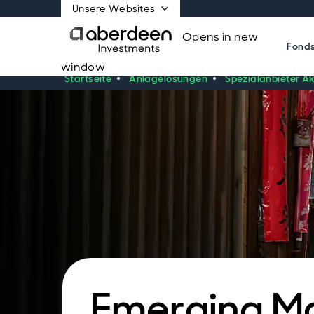
Unsere Websites
Opens in new
Fond
window
Startseite
Anlagelösungen
Spezialanbieter Ak
Emerging Ma