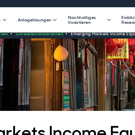
Nachhaltiges
Einbli
s
Anlagelösungen
Investieren
Resea
tien
Schwellenländeraktien
Emerging Markets Income Equi
rkets Income Equ