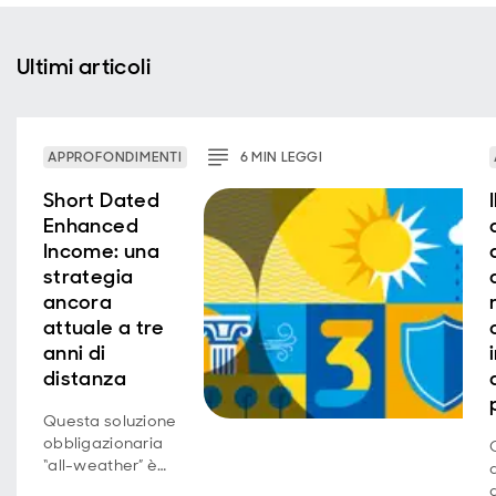
Ultimi articoli
APPROFONDIMENTI
6
MIN
LEGGI
Short Dated
Enhanced
Income: una
strategia
ancora
attuale a tre
anni di
distanza
Questa soluzione
obbligazionaria
“all-weather” è
stata concepita