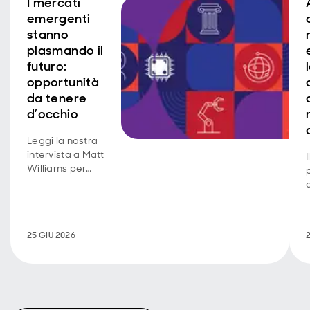
I mercati
emergenti
stanno
plasmando il
futuro:
opportunità
da tenere
d’occhio
Leggi la nostra
intervista a Matt
Williams per
scoprire il
nostro
posizionamento
azionario nei
25 GIU 2026
mercati
emergenti.
r