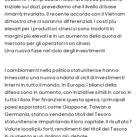
iniziale sui dazi, prevediamo che il livello di base
rimarrà invariato. Il recente accordo con il Vietnam
dimostra che ci saranno differenziali. I costi più
elevati per i produttori cinesi si sono tradotti in
margini più elevati e in un aumento della quota di
mercato per gli operatori non cinesi.
Una nuova fase nel ciclo degli investimenti
I cambiamenti nella politica statunitense hanno
innescato una nuova ondata di cicli di investimenti
interni in tutto il mondo. In Europa, i bilanci della
difesa sono in aumento, con iniziative simili in corso in
tutta l'Asia. Per finanziare questa spesa, i principali
paesi esportatori, come Giappone, Taiwan e
Germania, stanno vendendo titoli del Tesoro
statunitensi e rimpatriando il loro capitale. Il risultato?
Valute locali più forti, rendimenti dei titoli del Tesoro
in aumento e un dollaro più debole.