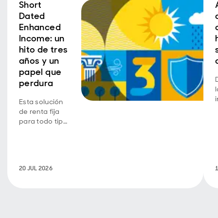
Short
Dated
Enhanced
Income: un
hito de tres
años y un
papel que
perdura
Esta solución
de renta fija
para todo tipo
de
condiciones
de mercado
se diseñó para
20 JUL 2026
equilibrar tres
características
clave de
inversión.