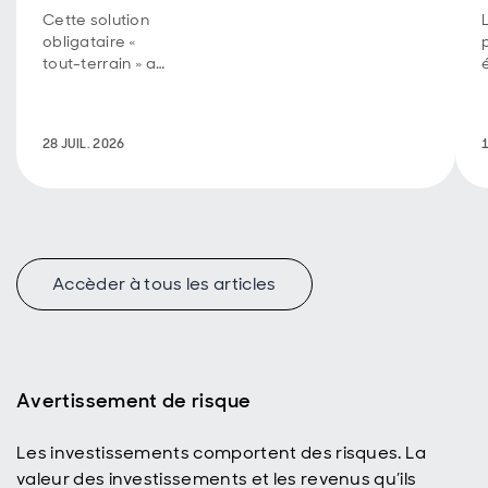
Cette solution
obligataire «
tout-terrain » a
été conçue
pour concilier
trois
28 JUIL. 2026
1
caractéristiques
essentielles
recherchées
par les
investisseurs.
Accèder à tous les articles
Avertissement de risque
Les investissements comportent des risques. La
valeur des investissements et les revenus qu’ils