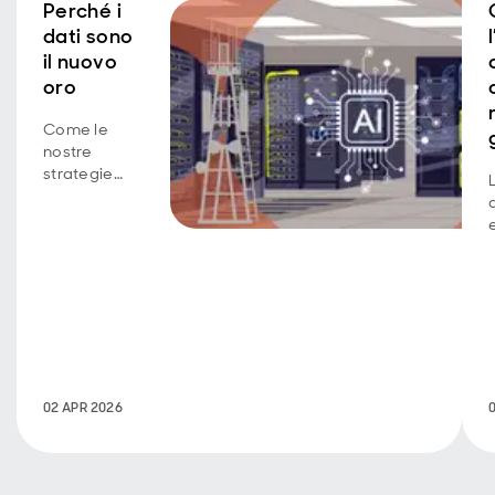
Perché i
dati sono
il nuovo
oro
Come le
nostre
strategie
relative alle
infrastrutture
e alle risorse
minerarie
future
mirano a
cogliere
questa
v
opportunità
02 APR 2026