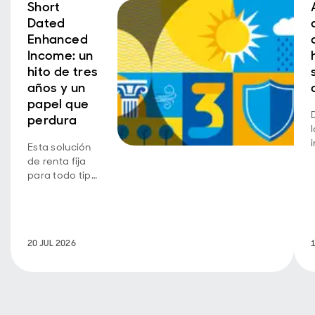
Short
Dated
Enhanced
Income: un
hito de tres
años y un
papel que
perdura
Esta solución
de renta fija
para todo tipo
de
condiciones
de mercado
se diseñó para
20 JUL 2026
equilibrar tres
características
clave de
inversión.