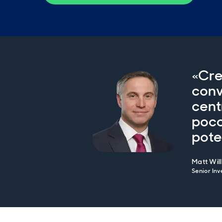
«Cre
conv
cent
poco
pote
Matt Wil
Senior Inv