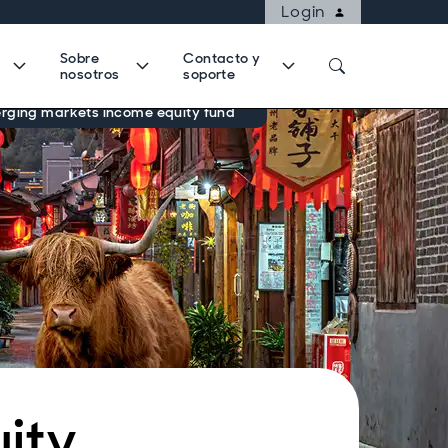
Login
Sobre
Contacto y
nosotros
soporte
rging markets income equity fund
ity