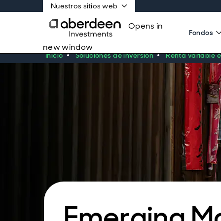
Nuestros sitios web
Opens in
Fondos
new window
Inicio
Soluciones de inversión
Renta variable 
Emerging Ma