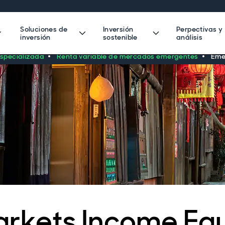
Soluciones de
Inversión
Perpectivas y
inversión
sostenible
análisis
especializada
Renta variable de mercados emergentes
Eme
rkets Income Equ