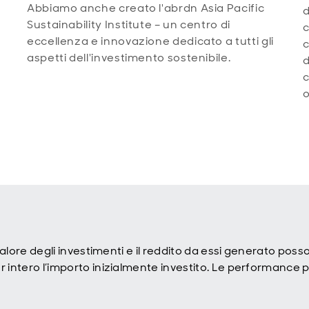
Abbiamo anche creato l'abrdn Asia Pacific
d
Sustainability Institute – un centro di
c
eccellenza e innovazione dedicato a tutti gli
c
aspetti dell'investimento sostenibile.
d
c
o
 valore degli investimenti e il reddito da essi generato po
 intero l’importo inizialmente investito. Le performance pa