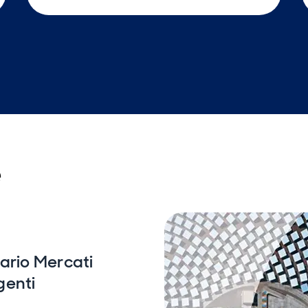
e
ario Mercati
genti