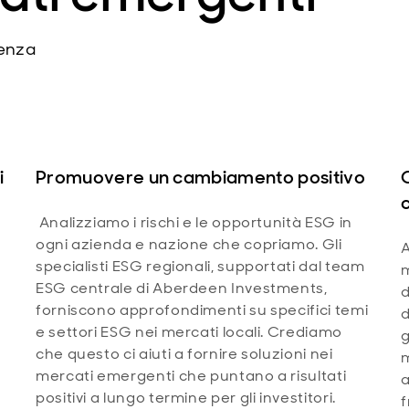
ienza
i
Promuovere un cambiamento positivo
Analizziamo i rischi e le opportunità ESG in
ogni azienda e nazione che copriamo. Gli
A
specialisti ESG regionali, supportati dal team
m
ESG centrale di Aberdeen Investments,
d
forniscono approfondimenti su specifici temi
d
e settori ESG nei mercati locali. Crediamo
g
che questo ci aiuti a fornire soluzioni nei
m
mercati emergenti che puntano a risultati
a
positivi a lungo termine per gli investitori.
f