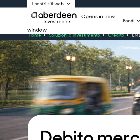
I nostri siti web
Opens in new
Fondi
window
Home
Soluzioni d'investimento
Credito
EM
Debito merc