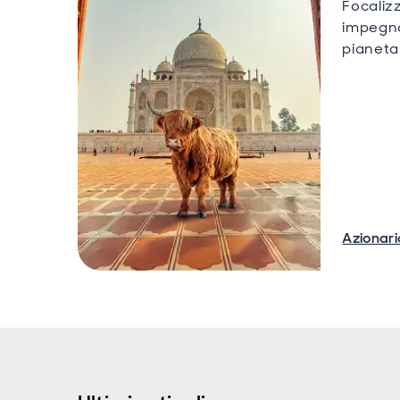
Focaliz
impegna
pianeta
Azionari