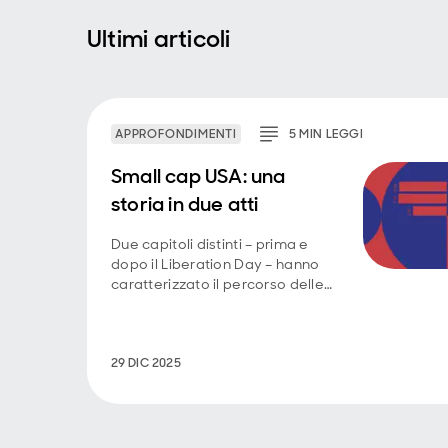
Ultimi articoli
APPROFONDIMENTI
5
MIN
LEGGI
Small cap USA: una
storia in due atti
Due capitoli distinti – prima e
dopo il Liberation Day – hanno
caratterizzato il percorso delle
small cap Usa nel 2025. Oggi
analizziamo cosa sta guidando
la loro ripresa e perché il 2026
potrebbe segnare una nuova
29 DIC 2025
fase per gli investitori.