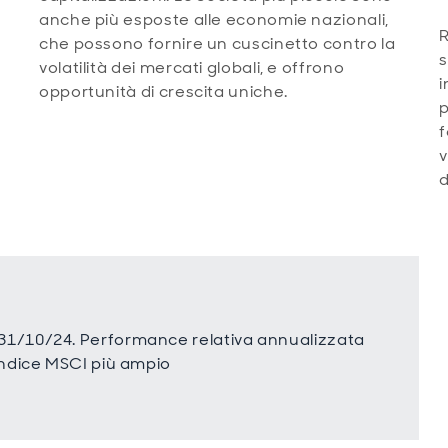
anche più esposte alle economie nazionali,
R
che possono fornire un cuscinetto contro la
s
volatilità dei mercati globali, e offrono
i
opportunità di crescita uniche.
p
f
v
d
-31/10/24. Performance relativa annualizzata
'indice MSCI più ampio