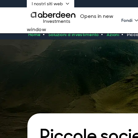
I nostri siti web
Opens in new
Fondi
window
Home
Soluzioni d'investimento
Azioni
Picco
Piccole soci