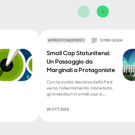
APPROFONDIMENTI
5
MIN
LEGGI
Small Cap Statunitensi:
Un Passaggio da
Marginali a Protagoniste
Con la svolta decisiva della Fed
verso l'allentamento monetario,
gli investitori in small cap si
trovano di fronte a uno dei punti
di ingresso più interessanti degli
20 OTT 2025
ultimi anni. È ora di rivalutare la
vostra esposizione?