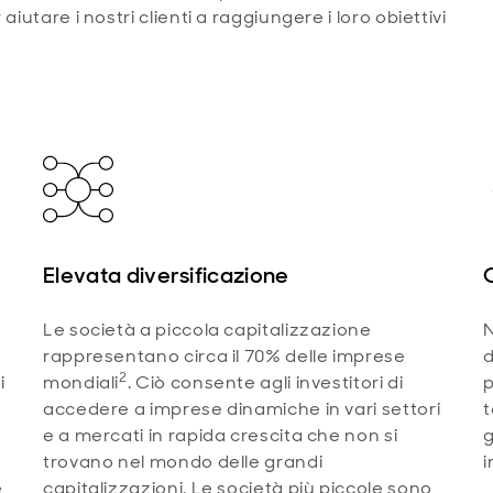
iutare i nostri clienti a raggiungere i loro obiettivi
Elevata diversificazione
Le società a piccola capitalizzazione
N
rappresentano circa il 70% delle imprese
d
2
i
mondiali
. Ciò consente agli investitori di
p
accedere a imprese dinamiche in vari settori
t
e a mercati in rapida crescita che non si
g
trovano nel mondo delle grandi
i
e
capitalizzazioni. Le società più piccole sono