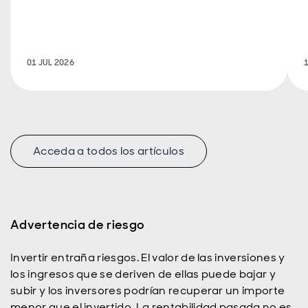
clave y las
oportunidades
futuras que
ofrece
nuestra
01 JUL 2026
estrategia de
renta variable
emergente, en
constante
evolución.
Acceda a todos los artículos
Advertencia de riesgo
Invertir entraña riesgos. El valor de las inversiones y
los ingresos que se deriven de ellas puede bajar y
subir y los inversores podrían recuperar un importe
menor que el invertido. La rentabilidad pasada no es