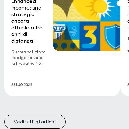
Enhanced
Income: una
strategia
ancora
attuale a tre
anni di
distanza
Questa soluzione
obbligazionaria
“all-weather” è
stata concepita
per bilanciare tre
caratteristiche
28 LUG 2026
chiave
dell’investimento.
Vedi tutti gli articoli