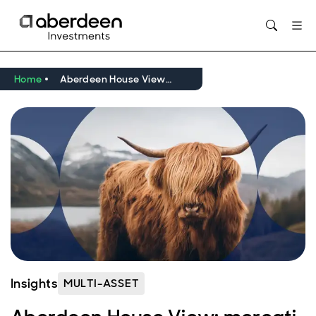
Opens in new window
Home
Aberdeen House View: mercati e macro trend in un contesto volatile
Insights
MULTI-ASSET