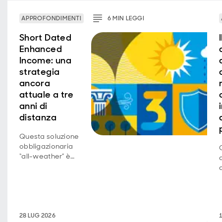
APPROFONDIMENTI
6
MIN
LEGGI
Short Dated
Enhanced
Income: una
strategia
ancora
attuale a tre
anni di
distanza
Questa soluzione
obbligazionaria
“all-weather” è
stata concepita
per bilanciare tre
caratteristiche
chiave
dell’investimento.
28 LUG 2026